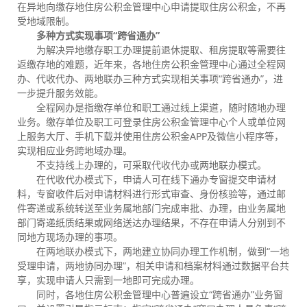
在异地向缴存地住房公积金管理中心申请提取住房公积金，不再
受地域限制。
多种方式实现事项“跨省通办”
为解决异地缴存职工办理提前退休提取、租房提取等需要往
返缴存地的难题，近年来，各地住房公积金管理中心通过全程网
办、代收代办、两地联办三种方式实现相关事项“跨省通办”，进
一步提升服务效能。
全程网办是指缴存单位和职工通过线上渠道，随时随地办理
业务。缴存单位及职工可登录住房公积金管理中心个人或单位网
上服务大厅、手机下载并使用住房公积金APP及微信小程序等，
实现相应业务跨地域办理。
不支持线上办理的，可采取代收代办或两地联办模式。
在代收代办模式下，申请人可在线下通办专窗提交申请材
料，专窗收件后对申请材料进行形式审查、身份核验等，通过邮
件寄递或系统转送至业务属地部门完成审批、办理，由业务属地
部门寄递纸质结果或网络送达办理结果，不存在申请人分别到不
同地方现场办理的事项。
在两地联办模式下，两地建立协同办理工作机制，做到“一地
受理申请，两地协同办理”，相关申请和档案材料通过数据平台共
享，实现申请人只需到一地即可完成办理。
同时，各地住房公积金管理中心普遍设立“跨省通办”业务窗