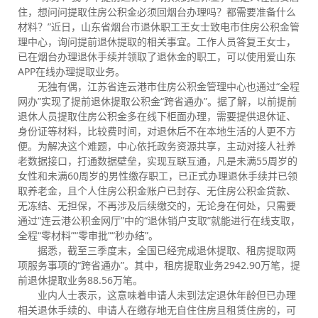
住，想问问提取住房公积金必须回烟台办理吗？都需要准备什么
材料？”近日，山东省烟台市退休职工王女士致电市住房公积金管
理中心，询问提前退休提取的相关事宜。工作人员答复王女士，
已在烟台办理退休手续并领取了退休金的职工，可以使用爱山东
APP在线办理提取业务。
无独有偶，江苏省连云港市住房公积金管理中心也通过“全程
网办”实现了提前退休提取公积金“跨省通办”。据了解，以前提前
退休人员提取住房公积金多在线下柜面办理，需要提供退休证、
身份证等材料，比较费时间，对退休后不在本地生活的人更不方
便。为解决这个难题，中心依托政务资源共享，主动对接人社养
老数据接口，打通数据壁垒，实现互联互通，凡是未满55周岁的
女性和未满60周岁的男性缴存职工，已正式办理退休手续并已领
取养老金，且个人住房公积金账户已封存、无住房公积金贷款、
无冻结、无担保，不再涉及后续缴交的，无论身在何处，只需要
通过“连云港公积金网厅”中的“退休销户支取”就能进行在线支取，
全程“零材料”“零审批”“秒办结”。
据悉，截至三季度末，全国已经完成退休提取、租房提取两
项服务事项的“跨省通办”。其中，租房提取业务2942.90万笔，提
前退休提取业务88.56万笔。
业内人士表示，这意味着申请人未到法定退休年龄但已办理
相关退休手续的、申请人在缴存地无自住住房且租赁住房的，可