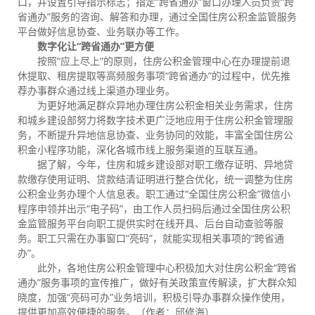
口，并设置引导指示标志；指定“跨省通办”窗口办理人员负责“跨
省通办”服务的咨询、解答和办理，通过全国住房公积金监管服务
平台做好信息协查、业务联办等工作。
数字化让“跨省通办”更方便
按照“应上尽上”的原则，住房公积金管理中心在办理提前退
休提取、租房提取等高频服务事项“跨省通办”的过程中，优先推
荐办事群众通过线上渠道办理业务。
为更好地满足群众异地办理住房公积金相关业务需求，住房
和城乡建设部努力将数字技术更广泛地应用于住房公积金管理服
务，不断提升异地信息协查、业务协同的效能，丰富全国住房公
积金小程序功能，深化各城市线上服务渠道的互联互通。
据了解，今年，住房和城乡建设部对职工缴存证明、异地贷
款缴存使用证明、贷款结清证明进行整合优化，统一调整为住房
公积金业务办理个人信息表。职工通过“全国住房公积金”微信小
程序申领并出示“电子码”，由工作人员扫码后通过全国住房公积
金监管服务平台向职工提供实时在线开具、后台自动查验等服
务。职工只需在办事窗口“亮码”，就能实现相关事项的“跨省通
办”。
此外，各地住房公积金管理中心积极加大对住房公积金“跨省
通办”服务事项的宣传推广，做好有关政策宣传解读，扩大群众知
晓度，加强“亮码可办”业务培训，积极引导办事群众操作使用，
提供更加高效便捷的服务。（作者：邱修海）