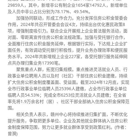
29859人，其中，新增非公有制企业1654家14792人，新增单位
及人员中非公占比分别为78.17%、49.54%。
加强协同联动，形成工作合力。充分发挥住房公积金管委会
作用，2024年共召开管委会会议4次，持续出台优化惠民政策8
项，增强制度吸引力。联合企业开展规上企业普法服务活动，面
对面、零距离宣传住房公积金法规政策。加强与受托银行合作，
全面推行住房公积金服务延伸，根据银行实际，下达规上企业扩
面任务，有效调动受托银行积极性，提升业务办理效率和便民服
务水平。2024年共新增规上企业227家，各受托银行服务延伸网
点共办理归集业务17390笔。
聚焦重点人群，拓宽归集规模。重点推进灵活就业人员、行
政事业单位聘用人员以及村（社区）干部住房公积金建缴，持续
扩大住房公积金制度覆盖面、受益面。截至2024年12月底，实现
全市行政事业单位临聘人员25396人建缴，占全市行政事业单位
临聘人员54.53%；完成全市6253位灵活就业人员建缴；在全省
率先将1.9万余名村（居）、社区干部全部纳入住房公积金保障范
围。
相关负责人表示，赣州中心将持续推进归集扩面，不断优化
提升服务，争取把更多单位、企业及其他就业群体纳入住房公积
金制度保障范围，努力让更多就业群体享受到政策红利。(作者：
曾漪)