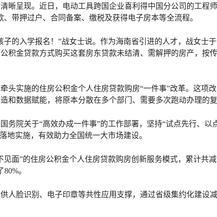
清晰呈现。近日，电动工具跨国企业喜利得中国分公司的工程师
贷款、带押过户、合同备案、缴税及获得电子房本等全流程。
孩子的入学报名！”战女士说。作为海南省引进的人才，战女士于
房公积金贷款方式购买这套房东贷款未结清、需解押的房产，按传
牵头实施的住房公积金个人住房贷款购房“一件事”改革。这项
造和数据赋能，将原本分散在多个部门、需要多次跑动办理的复
国务院关于“高效办成一件事”的工作部署，坚持“试点先行、以点
”落地实施，有效助力全国统一大市场建设。
不见面”的住房公积金个人住房贷款购房创新服务模式，累计共减免
80%。
供人脸识别、电子印章等共性应用支撑，通过省级集约化建设减