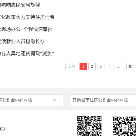
同唱响惠民安居旋律
优化政策大力支持住房消费
盘现场办公+全程快速审批
灵活就业人员稳缴长存
存人异地还贷提取“减负”
...
上页
1
2
3
4
5
87
房公积金中心网站
其他省市住房公积金中心网站
03