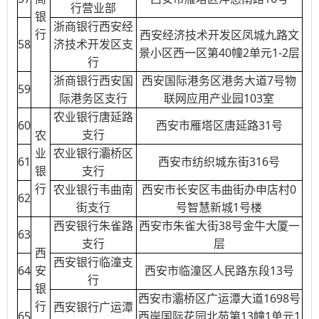
行营业部
银
浙商银行西安经
行
西安经济技术开发区凤城九路文
58
济技术开发区支
景小区西一区第40幢2单元1-2层
行
浙商银行西安国
西安国际港务区港务大道7号物
59
际港务区支行
联网应用产业园103室
农业银行唐延路
60
西安市雁塔区唐延路31号
支行
农
业
农业银行灞桥区
61
西安市纺织城东街316号
银
支行
行
农业银行韦曲南
西安市长安区韦曲街办申店村0
62
街支行
号智慧新城1号楼
西安银行朱雀路
西安市朱雀大街38号金牛大厦⼀
63
支行
层
西
西安银行临潼支
64
安
西安市临潼区人民路东段13号
行
银
西安市灞桥区广运潭大道1698号
行
西安银行广运潭
65
西岸国际花园北苑第13幢1单元1