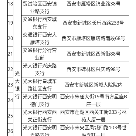
18
贸试验区西安锦
西安市雁塔区锦业路38号
业路支行
交通银行西安城
19
西安市新城区长乐西路233号
东支行
交通银行西安大
20
西安市雁塔区雁塔路南段68号
雁塔支行
交通银行分行营
21
西安市新城区西新街88号
业部
光大银行兴庆路
22
西安市碑林区兴庆路98号
支行
光
大
光大银行皇城东
23
西安市新城区新城大院院内
银
路社区支行
行
光大银行西安明
西安市朱雀大街19号南方星座B
24
德门支行
座一层
光大银行西安西
西安市莲湖区西关正街233号林
25
关正街支行
苑大厦一层
光大银行西安明
西安市未央区凤城四路103号世
26
光路支行
融嘉轩一层