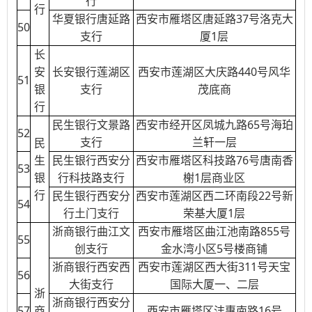
行
行
华夏银行唐延路
西安市雁塔区唐延路37号洛克大
50
支行
厦1层
长
安
长安银行莲湖区
西安市莲湖区大庆路440号风华
51
银
支行
茂底商
行
民生银行文景路
西安市经开区凤城九路65号海珀
52
支行
兰轩一层
民
生
民生银行西安分
西安市雁塔区科技路76号唐南香
53
银
行科技路支行
榭1层商业区
行
民生银行西安分
西安市莲湖区西二环南段22号新
54
行土门支行
荣基大厦1层
浙商银行曲江文
西安市雁塔区曲江池南路855号
55
创支行
金水湾小区5号楼商铺
浙商银行西安西
西安市莲湖区西大街311号天宝
56
大街支行
国际大厦一、二层
浙
浙商银行西安分
57
商
西安市雁塔区沣惠南路16号