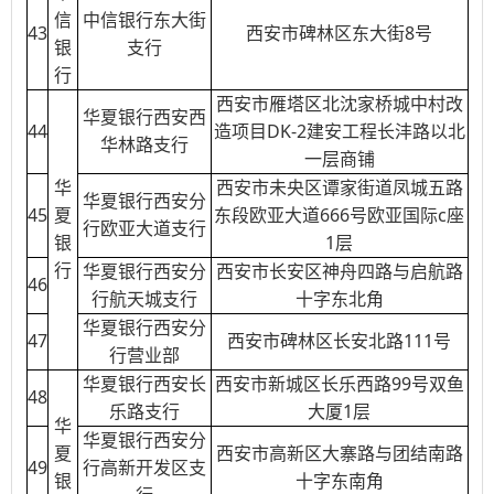
信
中信银行东大街
43
西安市碑林区东大街8号
银
支行
行
西安市雁塔区北沈家桥城中村改
华夏银行西安西
44
造项目DK-2建安工程长沣路以北
华林路支行
一层商铺
华
西安市未央区谭家街道凤城五路
华夏银行西安分
45
夏
东段欧亚大道666号欧亚国际c座
行欧亚大道支行
银
1层
行
华夏银行西安分
西安市长安区神舟四路与启航路
46
行航天城支行
十字东北角
华夏银行西安分
47
西安市碑林区长安北路111号
行营业部
华夏银行西安长
西安市新城区长乐西路99号双鱼
48
乐路支行
大厦1层
华
华夏银行西安分
夏
西安市高新区大寨路与团结南路
49
行高新开发区支
银
十字东南角