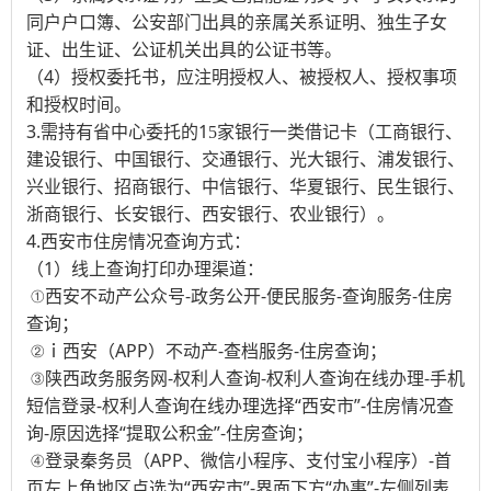
同户户口簿、公安部门出具的亲属关系证明、独生子女
证、出生证、公证机关出具的公证书等。
（4）授权委托书，应注明授权人、被授权人、授权事项
和授权时间。
3.需持有省中心委托的1
家银行一类借记卡（工商银行、
5
建设银行、中国银行、交通银行、光大银行、浦发银行、
兴业银行、招商银行、中信银行、华夏银行、民生银行、
浙商银行、长安银行
）。
、西安银行、农业银行
4.西安市住房情况查询方式：
（1）线上查询打印办理渠道：
①西安不动产公众号-政务公开-便民服务-查询服务-住房
查询；
②ｉ西安（APP）不动产-查档服务-住房查询；
③陕西政务服务网-权利人查询-权利人查询在线办理-手机
短信登录-权利人查询在线办理选择“西安市”-住房情况查
询-原因选择“提取公积金”-住房查询；
④登录秦务员（APP、微信小程序、支付宝小程序）-首
页左上角地区点选为“西安市”-界面下方“办事”-左侧列表