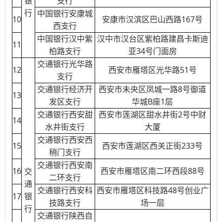
银
支行
行
中国银行安康城
10
安康市汉滨区巴山西路167号
西支行
中国银行汉中紫
汉中市汉台区紫柏路建昌卡斯迪
11
柏路支行
亚34号门面房
交通银行光华路
12
西安市雁塔区光华路51号
支行
交通银行经济开
西安市未央区凤城一路8号御道
13
发区支行
华城B座1层
交通银行西安甜
西安市莲湖区甜水井街2号中财
14
水井街支行
大厦
交通银行西安西
15
西安市莲湖区西关正街233号
稍门支行
交通银行西安南
16
西安市雁塔区南二环西段88号
交
二环支行
通
交通银行西安科
西安市雁塔区科技路48号创业广
17
银
技路支行
场一层
行
交通银行陕西自