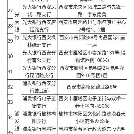
光大银行西安凤
西安市未央区凤城二路与先锋一
27
城二路支行
路十字东南角
光
大
光大银行西安唐
西安市唐延路11号禾盛京广中心
28
银
延路支行
2号楼1、2层
行
光大银行西安枫
西安市高新路88号尚品国际C座
29
林绿洲支行
一层
光大银行西安分
西安市雁塔区小寨东路131号(博
30
行南郊支行
物馆西侧100米)
光大银行西安分
西安市雁塔区昆明路2号昆明花
31
行昆明路支行
园9-10号楼1层
浦发银行西安分
32
西安市高新区锦业路6号
行营业部
浦发银行电子正
西安市雁塔区电子正街与双桥一
33
街支行
巷十字向西50米
浦
浦发银行榆林榆
榆林市榆阳区文化南路沙漠春天
34
发
阳支行
小区商业办公楼
银
浦发银行宝鸡行
宝鸡市金台区行政大道东段光明
35