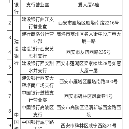
1
银
支行营业室
爱大厦A座
行
建设银行曲江支
2
西安市雁塔区雁塔南路2216号
行营业室
建行商洛分行营
商洛市商州区名人街中段广电大
3
业部
厦一路
建
设
建设银行西安黄
4
西安市友谊西路235号
银
雁村支行
行
建设银行西安甜
西安市莲湖区梁家楼牌28号如意
5
水井支行
大厦一层
建设银行西安大
6
西安市雁塔区雁塔南路400号
雁塔南广场支行
中国银行鼓楼支
7
西安市碑林区风雷巷1号
行营业部
中国银行高陵区
西安市高陵区泾渭新城西金路西
8
支行
段
中
国
中国银行咸宁路
9
西安市碑林区咸宁西路21号